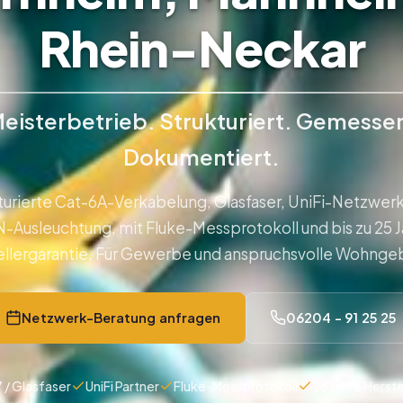
Rhein-Neckar
eisterbetrieb. Strukturiert. Gemesse
Dokumentiert.
turierte Cat-6A-Verkabelung, Glasfaser, UniFi-Netzwer
Ausleuchtung, mit Fluke-Messprotokoll und bis zu 25 
ellergarantie. Für Gewerbe und anspruchsvolle Wohnge
Netzwerk-Beratung anfragen
06204 - 91 25 25
7 / Glasfaser
UniFi Partner
Fluke-Messprotokoll
25 Jahre Herste