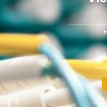
M
Struk
WLAN-
Herst
Cat 6A / 