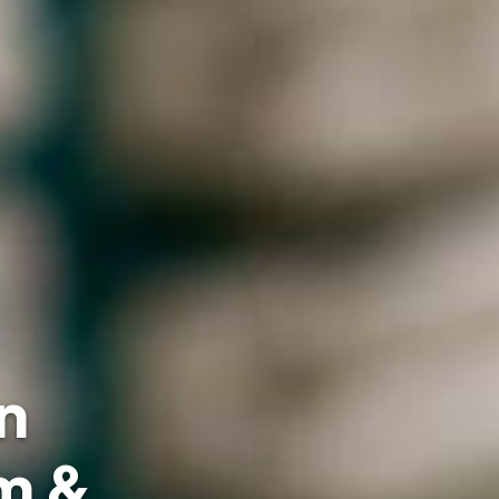
n
m &