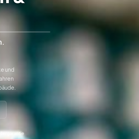
n.
ke und
Jahren
bäude.
llergarantie