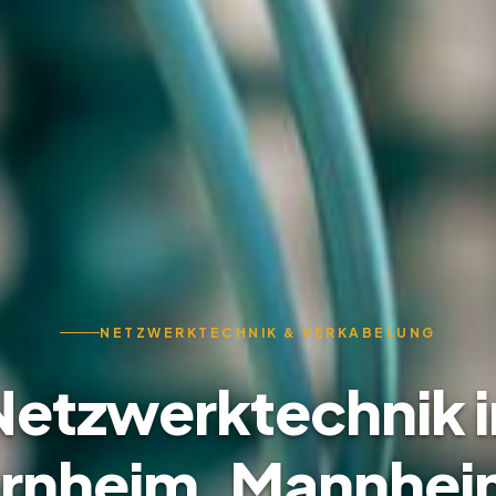
NETZWERKTECHNIK & VERKABELUNG
Netzwerktechnik i
ernheim, Mannhei