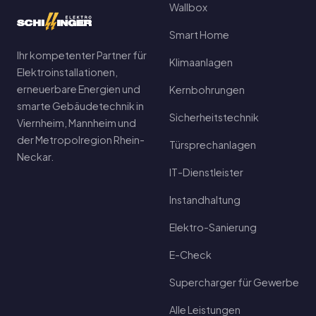
Wallbox
Smart Home
Ihr kompetenter Partner für
Klimaanlagen
Elektroinstallationen,
erneuerbare Energien und
Kernbohrungen
smarte Gebäudetechnik in
Sicherheitstechnik
Viernheim, Mannheim und
der Metropolregion Rhein-
Türsprechanlagen
Neckar.
IT-Dienstleister
Instandhaltung
Elektro-Sanierung
E-Check
Supercharger für Gewerbe
Alle Leistungen