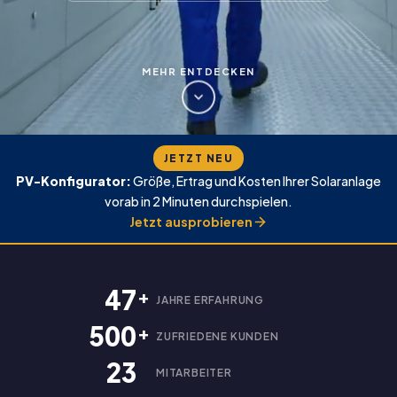
MEHR ENTDECKEN
JETZT NEU
PV-Konfigurator:
Größe, Ertrag und Kosten Ihrer Solaranlage
vorab in 2 Minuten durchspielen.
Jetzt ausprobieren
47
JAHRE ERFAHRUNG
500
ZUFRIEDENE KUNDEN
23
MITARBEITER