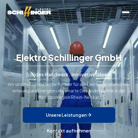
Elektro Schi
ll
inger GmbH
Solides Handwerk. Innovative Ideen.
Wir sind Ihr kompetenter Partner für alle Elektroinstallationen,
erneuerbare Energien und smarte Gebäudetechnik in der
Metropolregion Rhein-Neckar.
Unsere Leistungen
Kontakt aufnehmen